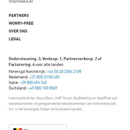
Intermedia AI
PARTNERS
WORRY-FREE
OVER ONS
LEGAL
Ondersteuning: 3, Verkoop: 1, Partnerverkoop: 2 of
voor alle landen
Facturering: 4
Verenigd Koninkrijk:
+44 (0) 20 3384 2158
Nederland:
+31 800 23 00 465
Italië:
+39 800 694 340
Duitsland:
+49 800 100 0069
Intermedia Unite, SecuriSync, VoIP Scout, AnyMeeting en HostPilot zijn
handelsmerken of geregistreerde handelsmerken van Intermedia.net,
Inc. in de Verenigde Staten en/of andere landen.