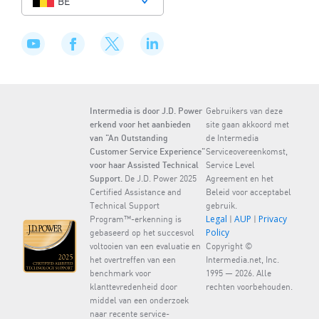
BE
Intermedia is door J.D. Power
Gebruikers van deze
erkend voor het aanbieden
site gaan akkoord met
van "An Outstanding
de Intermedia
Customer Service Experience"
Serviceovereenkomst,
voor haar Assisted Technical
Service Level
Support.
De J.D. Power 2025
Agreement en het
Certified Assistance and
Beleid voor acceptabel
Technical Support
gebruik.
Legal
AUP
Privacy
Program™-erkenning is
|
|
Policy
gebaseerd op het succesvol
voltooien van een evaluatie en
Copyright ©
het overtreffen van een
Intermedia.net, Inc.
benchmark voor
1995 — 2026. Alle
klanttevredenheid door
rechten voorbehouden.
middel van een onderzoek
naar recente service-